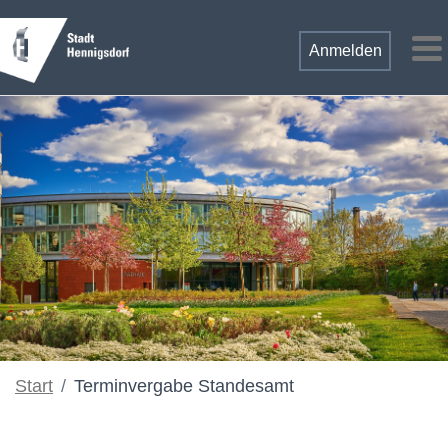
Zum Hauptinhalt springen
Suche
Anmelden
M
Start
Terminvergabe Standesamt