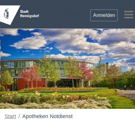
Zum Hauptinhalt springen
Suche
Anmelden
M
Start
Apotheken Notdienst