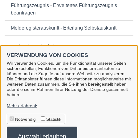
Führungszeugnis - Erweitertes Führungszeugnis
beantragen
Melderegisterauskunft - Erteilung Selbstauskunft
Zugehörige Einrichtungen
VERWENDUNG VON COOKIES
Wir verwenden Cookies, um die Funktionalität unserer Seiten
sicherzustellen, Funktionen von Drittanbietern anbieten zu
können und die Zugriffe auf unsere Webseite zu analysieren.
Die Drittanbieter führen diese Informationen möglicherweise mit
Stadt Hennigsdorf
weiteren Daten zusammen, die Sie ihnen bereitgestellt haben
oder die sie im Rahmen Ihrer Nutzung der Dienste gesammelt
haben.
Alle Rechte vorbehalten
Mehr erfahren
Impressum
Notwendig
Statistik
Erklärung zur Barrierefreiheit
Auswahl erlauben